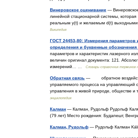
Винеровское оценивание
— Винеровское
линейной стационарной системы, которая
реальным y(t) и желаемым d(t) выходны
Википедия
ГОСТ 24453-80: Измерения параметров 
определения и буквенные обозначения
параметров и характеристик лазерного из
величин оригинал документа: 121. Абсолю
измерений… …
Словарь-справочник терминов 
Обратная связь
— обратное воздействие
управляемого процесса на управляющий ор
управления в живой природе, обществе 
энциклопедия
Калман
— Калман, Рудольф Рудольф Калма
(79 лет) Место рождения: Будапешт, Вен
Калман, Рудольф
— Рудольф Калман Kál