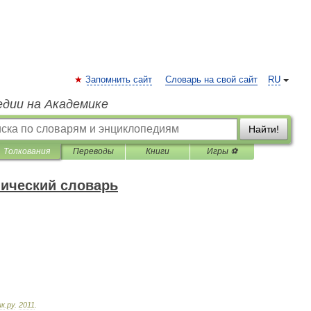
Запомнить сайт
Словарь на свой сайт
RU
едии на Академике
Найти!
Толкования
Переводы
Книги
Игры ⚽
нический словарь
ик
.
ру
.
2011
.