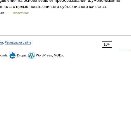
вления на основе вейвлет преобразования Шумопонижение
игнала с целью повышения его субъективного качества.
 оче …
Википедия
ка
,
Реклама на сайте
18+
omla,
Drupal,
WordPress, MODx.